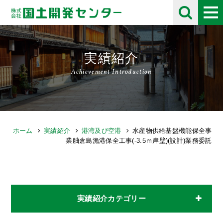
実績紹介
Achievement Introduction
ホーム
実績紹介
港湾及び空港
水産物供給基盤機能保全事
業舳倉島漁港保全工事(-3.5ｍ岸壁)(設計)業務委託
実績紹介カテゴリー