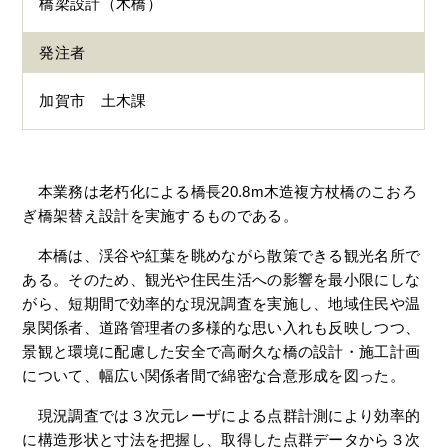
橋梁設計（木橋）
発注者
加賀市 土木課
本業務は老朽化による橋長20.8m木造複方杖橋のこおろ
ぎ橋架替え設計を実施するものである。
本橋は、渓谷や紅葉を眺めながら散策できる観光名所で
ある。そのため、観光や住民生活への影響を最小限にしな
がら、短期間で効率的な現況調査を実施し、地域住民や温
泉関係者、道路管理者の多様的な思い入れも反映しつつ、
景観と環境に配慮した安全で高耐久な橋の設計・施工計画
について、幅広い関係者間で綿密な合意形成を図った。
現況調査では３次元レーザによる点群計測により効率的
に構造形状と寸法を把握し、取得した点群データから３次