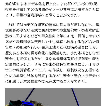
元CADによるモデル化を行った。また3Dプリンタで現況
模型を作成して関係者間のイメージ共有に活用することに
より、早期の合意形成へと導くことができた。
設計では歴史的な形状の復元に最大限配慮しながら、環
境影響の少ない湿式防腐剤の塗布や主要部材への滞水防止
形状に工夫するなどの耐久性向上策に加え、損傷しやすい
床材や高欄部材は交換しやすい構造へ改良するなどの維持
管理への配慮を行い、在来工法と近代技術の融合により、
歴史ある木橋の長寿命化にも配慮した。また木橋としての
安全性を担保するため、３次元骨組構造解析で耐荷性能を
定量的に示した。さらに将来の維持管理を見据え、オリジ
ナルの維持管理マニュアルを作成し、腐朽状況を把握する
ための暴露供試体を設置するなど、安全・安心・長寿命化
に配慮した木製橋梁を復元完成することができた。