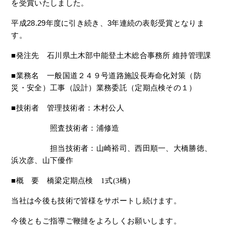
を受賞いたしました。
平成28.29年度に引き続き、3年連続の表彰受賞となりま
す。
■発注先 石川県土木部中能登土木総合事務所 維持管理課
■業務名 一般国道２４９号道路施設長寿命化対策（防
災・安全）工事（設計）業務委託（定期点検その１）
■技術者 管理技術者：木村公人
照査技術者：浦修造
担当技術者：山崎裕司、西田順一、大橋勝徳、
浜次彦、山下優作
■概 要 橋梁定期点検 1式(3橋)
当社は今後も技術で皆様をサポートし続けます。
今後ともご指導ご鞭撻をよろしくお願いします。