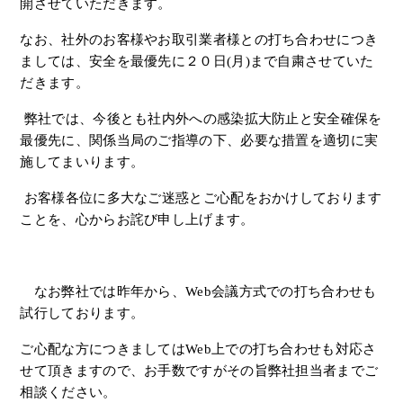
開させていただきます。
なお、社外のお客様やお取引業者様との打ち合わせにつき
ましては、安全を最優先に
２０日
(
月
)
まで自粛させていた
だきます。
弊社では、今後とも社内外への感染拡大防止と安全確保を
最優先に、
関係当局のご指導の下、必要な措置を適切に実
施してまいります。
お客様各位に多大なご迷惑とご心配をおかけしております
ことを、
心からお詫び申し上げます。
なお弊社では昨年から、
Web
会議方式での打ち合わせも
試行しております。
ご心配な方につきましては
Web
上での打ち合わせも対応さ
せて頂きますので、
お手数ですがその旨弊社担当者までご
相談ください。