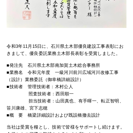
令和3年11月15日に、石川県土木部優良建設工事表彰にお
きまして、優良委託業務土木部長表彰を受賞しました。
■発注先 石川県土木部南加賀土木総合事務所
■業務名 令和元年度 一級河川前川広域河川改修工事
（設計）業務委託（御幸橋詳細設計）
■技術者 管理技術者：木村公人
照査技術者：西田順一
担当技術者：山田真也、有手暉一、転正智明、
笹川康雄、宮下志穂
■概 要 橋梁詳細設計および既設橋撤去設計
当社は受賞を糧とし、技術で皆様をサポートし続けます。