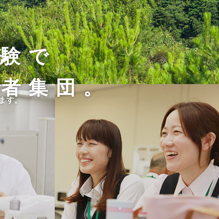
経験で
る
術者集団。
て、
す。
ます。