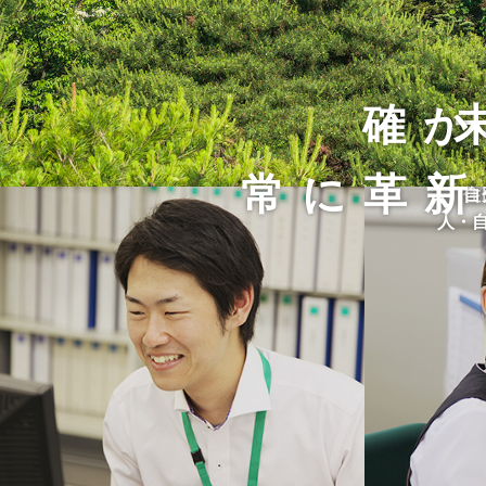
確か
常に革新
住
自
人・