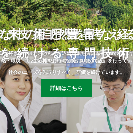
な技術と豊富な
未来の自然を考え
採用情報
を続ける専門技
民や将来の子供たちのために、限られた資源を有効に活用し
分の好きな事にとことん打ち込める人をチームに求めていま
自然・環境・街との調和と未来の自然を考えて設計を行ってい
ご応募をお待ちしております。
社会のニーズを先取りすべく、研鑽を続けています。
詳細はこちら
詳細はこちら