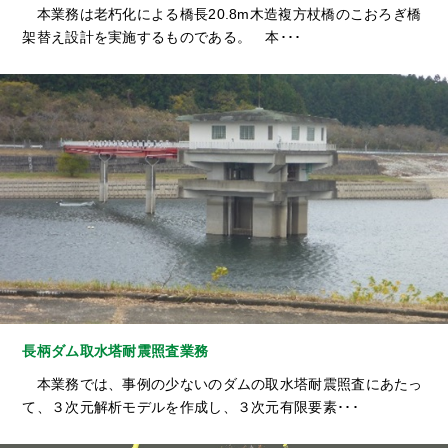
本業務は老朽化による橋長20.8m木造複方杖橋のこおろぎ橋
架替え設計を実施するものである。 本･･･
長柄ダム取水塔耐震照査業務
本業務では、事例の少ないのダムの取水塔耐震照査にあたっ
て、３次元解析モデルを作成し、３次元有限要素･･･