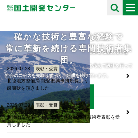
確かな技術と豊富な経験で
未来の自然を考える
採用情報
お知らせ
Information
常に革新を続ける専門技術者集
住民や将来の子供たちのために、限られた資源を有効に活用し
自分の好きな事にとことん打ち込める人をチームに求めていま
団。
て、
す。
人・自然・環境・街との調和と未来の自然を考えて設計を行って
ご応募をお待ちしております。
2026.07.28
表彰・受賞
います。
社会のニーズを先取りすべく、研鑽を続けています。
北陸地方整備局 能登復興事務所長より
感謝状を頂きました
詳細はこちら
詳細はこちら
2026.07.28
表彰・受賞
北陸地方整備局より優良業務及び優良技術者表彰を受
賞しました