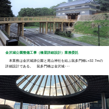
金沢城公園整備工事（橋梁詳細設計）業務委託
本業務は金沢城跡公園と尾山神社を結ぶ鼠多門橋L=32.7mの
詳細設計である。 鼠多門橋は金沢城･･･