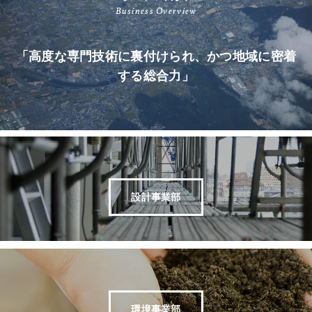
Business Overview
「高度な専門技術に裏付けられ、かつ地域に密着
する総合力」
設計事業部
環境事業部