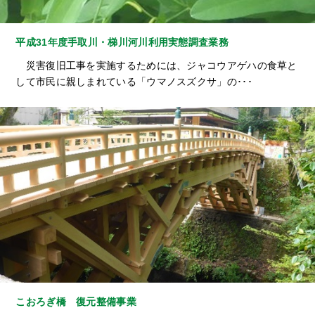
平成31年度手取川・梯川河川利用実態調査業務
災害復旧工事を実施するためには、ジャコウアゲハの食草と
して市民に親しまれている「ウマノスズクサ」の･･･
こおろぎ橋 復元整備事業