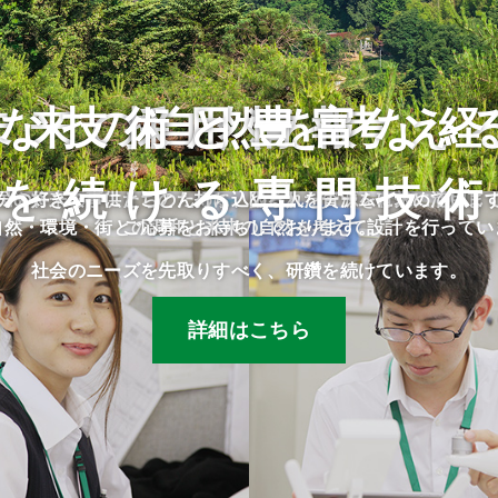
な技術と豊富な
未来の自然を考え
採用情報
を続ける専門技
民や将来の子供たちのために、限られた資源を有効に活用し
分の好きな事にとことん打ち込める人をチームに求めていま
自然・環境・街との調和と未来の自然を考えて設計を行ってい
ご応募をお待ちしております。
社会のニーズを先取りすべく、研鑽を続けています。
詳細はこちら
詳細はこちら