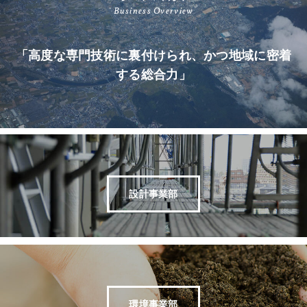
Business Overview
「高度な専門技術に裏付けられ、かつ地域に密着
する総合力」
設計事業部
環境事業部