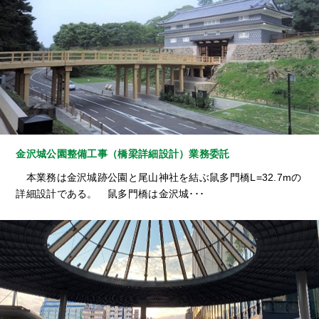
金沢城公園整備工事（橋梁詳細設計）業務委託
本業務は金沢城跡公園と尾山神社を結ぶ鼠多門橋L=32.7mの
詳細設計である。 鼠多門橋は金沢城･･･