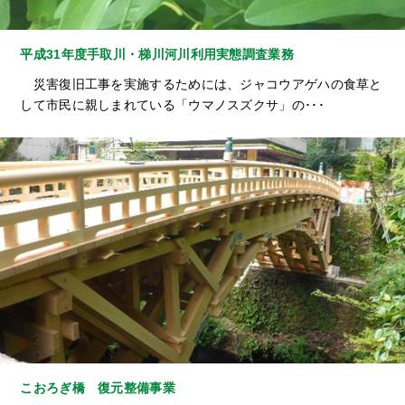
平成31年度手取川・梯川河川利用実態調査業務
災害復旧工事を実施するためには、ジャコウアゲハの食草と
して市民に親しまれている「ウマノスズクサ」の･･･
こおろぎ橋 復元整備事業