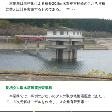
本業務は老朽化による橋長20.8m木造複方杖橋のこおろぎ橋
架替え設計を実施するものである。 本･･･
長柄ダム取水塔耐震照査業務
本業務では、事例の少ないのダムの取水塔耐震照査にあたっ
て、３次元解析モデルを作成し、３次元有限要素･･･