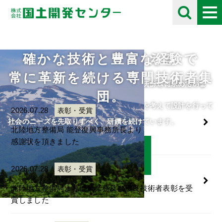
確かな技術と豊富な経験で
未来の自然を考える
採用情報
お知らせ
Information
常に革新を続ける専門技術者集
住民や将来の子供たちのために、限られた資源を有効に活用し
自分の好きな事にとことん打ち込める人をチームに求めていま
団。
て、
す。
人・自然・環境・街との調和と未来の自然を考えて設計を行って
ご応募をお待ちしております。
2026.07.28
表彰・受賞
います。
社会のニーズを先取りすべく、研鑽を続けています。
北陸地方整備局 能登復興事務所長より
感謝状を頂きました
詳細はこちら
詳細はこちら
2026.07.28
表彰・受賞
北陸地方整備局より優良業務及び優良技術者表彰を受
賞しました