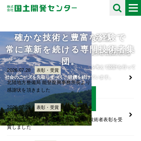
確かな技術と豊富な経験で
未来の自然を考える
採用情報
お知らせ
Information
常に革新を続ける専門技術者集
住民や将来の子供たちのために、限られた資源を有効に活用し
自分の好きな事にとことん打ち込める人をチームに求めていま
団。
て、
す。
人・自然・環境・街との調和と未来の自然を考えて設計を行って
ご応募をお待ちしております。
2026.07.28
表彰・受賞
います。
社会のニーズを先取りすべく、研鑽を続けています。
北陸地方整備局 能登復興事務所長より
感謝状を頂きました
詳細はこちら
詳細はこちら
2026.07.28
表彰・受賞
北陸地方整備局より優良業務及び優良技術者表彰を受
賞しました