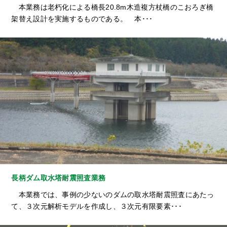
本業務は老朽化による橋長20.8m木造複方杖橋のこおろぎ橋
架替え設計を実施するものである。 本･･･
長柄ダム取水塔耐震照査業務
本業務では、事例の少ないのダムの取水塔耐震照査にあたっ
て、３次元解析モデルを作成し、３次元有限要素･･･