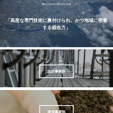
Business Overview
「高度な専門技術に裏付けられ、かつ地域に密着
する総合力」
設計事業部
環境事業部