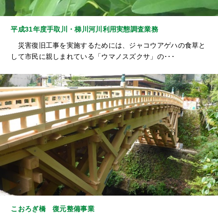
平成31年度手取川・梯川河川利用実態調査業務
災害復旧工事を実施するためには、ジャコウアゲハの食草と
して市民に親しまれている「ウマノスズクサ」の･･･
こおろぎ橋 復元整備事業