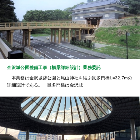
金沢城公園整備工事（橋梁詳細設計）業務委託
本業務は金沢城跡公園と尾山神社を結ぶ鼠多門橋L=32.7mの
詳細設計である。 鼠多門橋は金沢城･･･