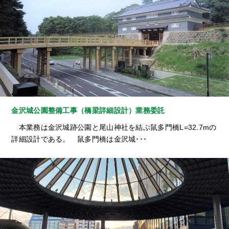
金沢城公園整備工事（橋梁詳細設計）業務委託
本業務は金沢城跡公園と尾山神社を結ぶ鼠多門橋L=32.7mの
詳細設計である。 鼠多門橋は金沢城･･･