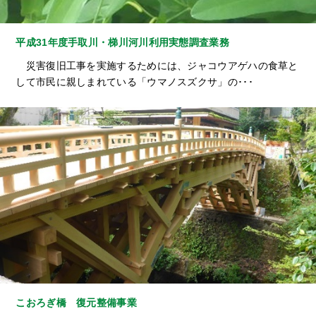
平成31年度手取川・梯川河川利用実態調査業務
災害復旧工事を実施するためには、ジャコウアゲハの食草と
して市民に親しまれている「ウマノスズクサ」の･･･
こおろぎ橋 復元整備事業