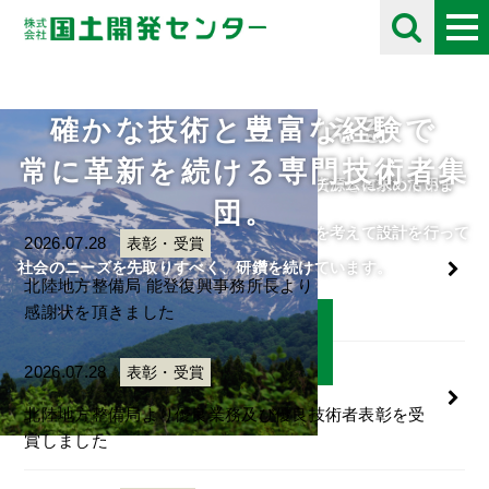
確かな技術と豊富な経験で
未来の自然を考える
採用情報
お知らせ
Information
常に革新を続ける専門技術者集
住民や将来の子供たちのために、限られた資源を有効に活用し
自分の好きな事にとことん打ち込める人をチームに求めていま
団。
て、
す。
人・自然・環境・街との調和と未来の自然を考えて設計を行って
ご応募をお待ちしております。
2026.07.28
表彰・受賞
います。
社会のニーズを先取りすべく、研鑽を続けています。
北陸地方整備局 能登復興事務所長より
感謝状を頂きました
詳細はこちら
詳細はこちら
2026.07.28
表彰・受賞
北陸地方整備局より優良業務及び優良技術者表彰を受
賞しました