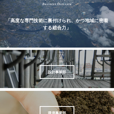
Business Overview
「高度な専門技術に裏付けられ、かつ地域に密着
する総合力」
設計事業部
環境事業部