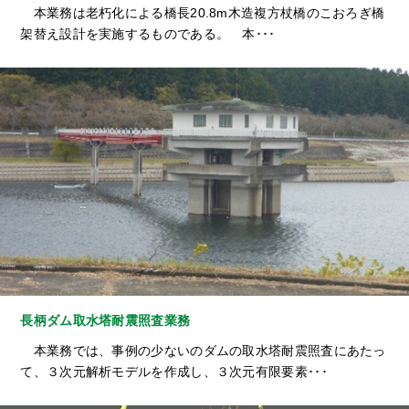
本業務は老朽化による橋長20.8m木造複方杖橋のこおろぎ橋
架替え設計を実施するものである。 本･･･
長柄ダム取水塔耐震照査業務
本業務では、事例の少ないのダムの取水塔耐震照査にあたっ
て、３次元解析モデルを作成し、３次元有限要素･･･