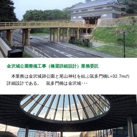
金沢城公園整備工事（橋梁詳細設計）業務委託
本業務は金沢城跡公園と尾山神社を結ぶ鼠多門橋L=32.7mの
詳細設計である。 鼠多門橋は金沢城･･･