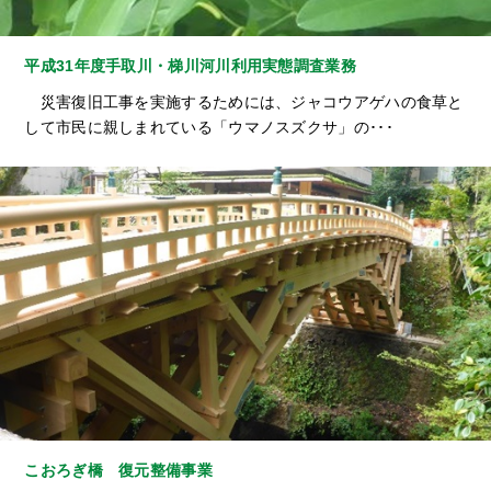
平成31年度手取川・梯川河川利用実態調査業務
災害復旧工事を実施するためには、ジャコウアゲハの食草と
して市民に親しまれている「ウマノスズクサ」の･･･
こおろぎ橋 復元整備事業