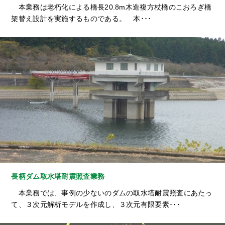
本業務は老朽化による橋長20.8m木造複方杖橋のこおろぎ橋
架替え設計を実施するものである。 本･･･
長柄ダム取水塔耐震照査業務
本業務では、事例の少ないのダムの取水塔耐震照査にあたっ
て、３次元解析モデルを作成し、３次元有限要素･･･