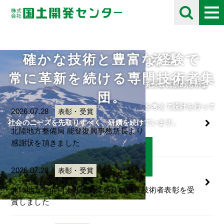
確かな技術と豊富な経験で
未来の自然を考える
採用情報
お知らせ
Information
常に革新を続ける専門技術者集
住民や将来の子供たちのために、限られた資源を有効に活用し
自分の好きな事にとことん打ち込める人をチームに求めていま
団。
て、
す。
人・自然・環境・街との調和と未来の自然を考えて設計を行って
ご応募をお待ちしております。
2026.07.28
表彰・受賞
います。
社会のニーズを先取りすべく、研鑽を続けています。
北陸地方整備局 能登復興事務所長より
感謝状を頂きました
詳細はこちら
詳細はこちら
2026.07.28
表彰・受賞
北陸地方整備局より優良業務及び優良技術者表彰を受
賞しました