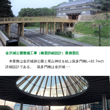
金沢城公園整備工事（橋梁詳細設計）業務委託
本業務は金沢城跡公園と尾山神社を結ぶ鼠多門橋L=32.7mの
詳細設計である。 鼠多門橋は金沢城･･･