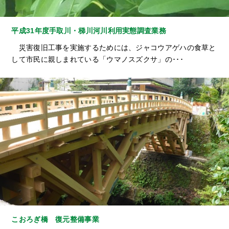
平成31年度手取川・梯川河川利用実態調査業務
災害復旧工事を実施するためには、ジャコウアゲハの食草と
して市民に親しまれている「ウマノスズクサ」の･･･
こおろぎ橋 復元整備事業