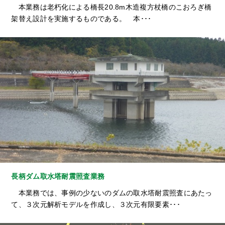
本業務は老朽化による橋長20.8m木造複方杖橋のこおろぎ橋
架替え設計を実施するものである。 本･･･
長柄ダム取水塔耐震照査業務
本業務では、事例の少ないのダムの取水塔耐震照査にあたっ
て、３次元解析モデルを作成し、３次元有限要素･･･