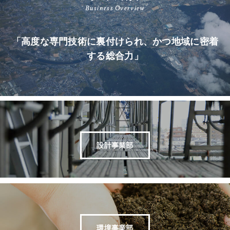
Business Overview
「高度な専門技術に裏付けられ、かつ地域に密着
する総合力」
設計事業部
環境事業部