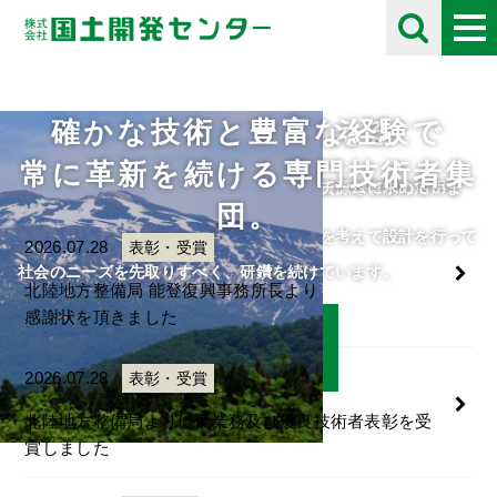
確かな技術と豊富な経験で
未来の自然を考える
採用情報
お知らせ
Information
常に革新を続ける専門技術者集
住民や将来の子供たちのために、限られた資源を有効に活用し
自分の好きな事にとことん打ち込める人をチームに求めていま
団。
て、
す。
人・自然・環境・街との調和と未来の自然を考えて設計を行って
ご応募をお待ちしております。
2026.07.28
表彰・受賞
います。
社会のニーズを先取りすべく、研鑽を続けています。
北陸地方整備局 能登復興事務所長より
感謝状を頂きました
詳細はこちら
詳細はこちら
2026.07.28
表彰・受賞
北陸地方整備局より優良業務及び優良技術者表彰を受
賞しました