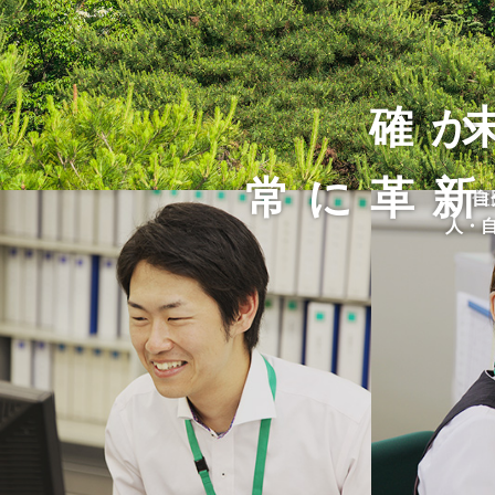
確か
常に革新
住
自
人・