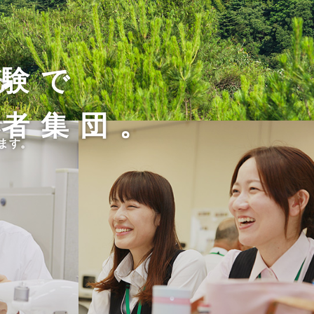
経験で
る
術者集団。
て、
す。
ます。