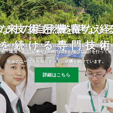
な技術と豊富な
未来の自然を考え
採用情報
を続ける専門技
民や将来の子供たちのために、限られた資源を有効に活用し
分の好きな事にとことん打ち込める人をチームに求めていま
自然・環境・街との調和と未来の自然を考えて設計を行ってい
ご応募をお待ちしております。
社会のニーズを先取りすべく、研鑽を続けています。
詳細はこちら
詳細はこちら