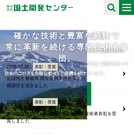
確かな技術と豊富な経験で
未来の自然を考える
採用情報
お知らせ
Information
常に革新を続ける専門技術者集
住民や将来の子供たちのために、限られた資源を有効に活用し
自分の好きな事にとことん打ち込める人をチームに求めていま
団。
て、
す。
人・自然・環境・街との調和と未来の自然を考えて設計を行って
ご応募をお待ちしております。
2026.07.28
表彰・受賞
います。
社会のニーズを先取りすべく、研鑽を続けています。
北陸地方整備局 能登復興事務所長より
感謝状を頂きました
詳細はこちら
詳細はこちら
2026.07.28
表彰・受賞
北陸地方整備局より優良業務及び優良技術者表彰を受
賞しました