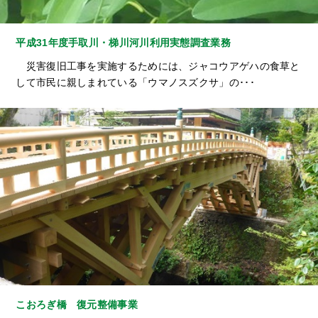
平成31年度手取川・梯川河川利用実態調査業務
災害復旧工事を実施するためには、ジャコウアゲハの食草と
して市民に親しまれている「ウマノスズクサ」の･･･
こおろぎ橋 復元整備事業