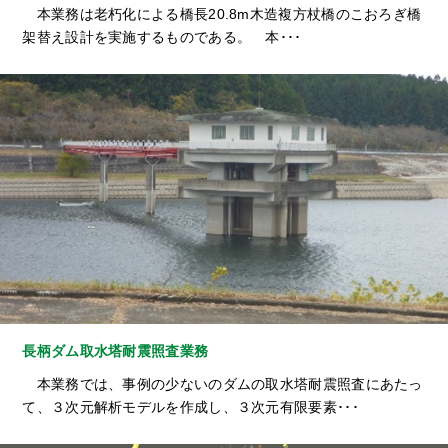
本業務は老朽化による橋長20.8m木造複方杖橋のこおろぎ橋
架替え設計を実施するものである。 本･･･
長柄ダム取水塔耐震照査業務
本業務では、事例の少ないのダムの取水塔耐震照査にあたっ
て、３次元解析モデルを作成し、３次元有限要素･･･