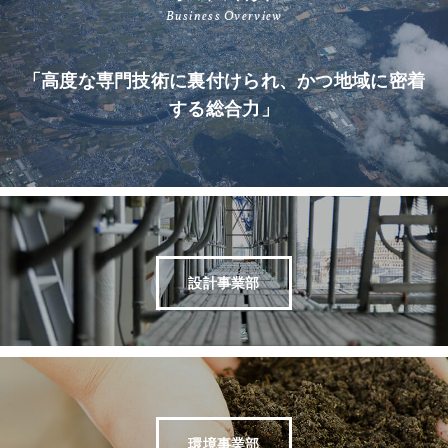
Business Overview
「高度な専門技術に裏付けられ、かつ地域に密着
する総合力」
設計事業部
環境事業部