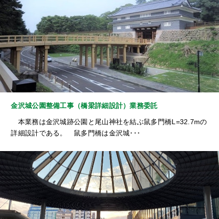
金沢城公園整備工事（橋梁詳細設計）業務委託
本業務は金沢城跡公園と尾山神社を結ぶ鼠多門橋L=32.7mの
詳細設計である。 鼠多門橋は金沢城･･･