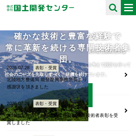
確かな技術と豊富な経験で
未来の自然を考える
採用情報
お知らせ
Information
常に革新を続ける専門技術者集
住民や将来の子供たちのために、限られた資源を有効に活用し
自分の好きな事にとことん打ち込める人をチームに求めていま
団。
て、
す。
人・自然・環境・街との調和と未来の自然を考えて設計を行って
ご応募をお待ちしております。
2026.07.28
表彰・受賞
います。
社会のニーズを先取りすべく、研鑽を続けています。
北陸地方整備局 能登復興事務所長より
感謝状を頂きました
詳細はこちら
詳細はこちら
2026.07.28
表彰・受賞
北陸地方整備局より優良業務及び優良技術者表彰を受
賞しました