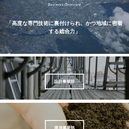
Business Overview
「高度な専門技術に裏付けられ、かつ地域に密着
する総合力」
設計事業部
環境事業部