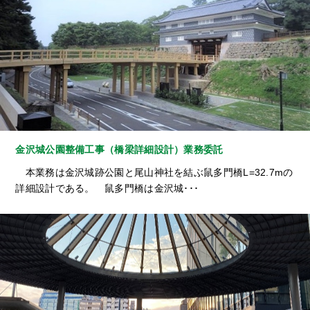
金沢城公園整備工事（橋梁詳細設計）業務委託
本業務は金沢城跡公園と尾山神社を結ぶ鼠多門橋L=32.7mの
詳細設計である。 鼠多門橋は金沢城･･･