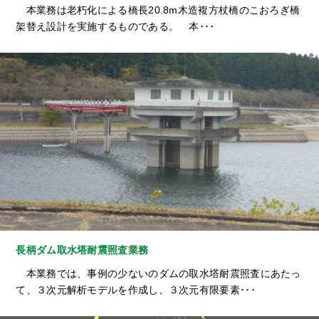
本業務は老朽化による橋長20.8m木造複方杖橋のこおろぎ橋
架替え設計を実施するものである。 本･･･
長柄ダム取水塔耐震照査業務
本業務では、事例の少ないのダムの取水塔耐震照査にあたっ
て、３次元解析モデルを作成し、３次元有限要素･･･