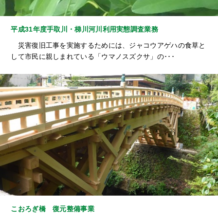
平成31年度手取川・梯川河川利用実態調査業務
災害復旧工事を実施するためには、ジャコウアゲハの食草と
して市民に親しまれている「ウマノスズクサ」の･･･
こおろぎ橋 復元整備事業