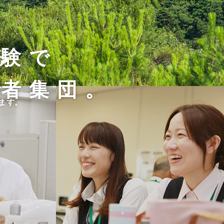
経験で
る
術者集団。
て、
す。
ます。