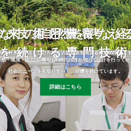
な技術と豊富な
未来の自然を考え
採用情報
を続ける専門技
民や将来の子供たちのために、限られた資源を有効に活用し
分の好きな事にとことん打ち込める人をチームに求めていま
自然・環境・街との調和と未来の自然を考えて設計を行ってい
ご応募をお待ちしております。
社会のニーズを先取りすべく、研鑽を続けています。
詳細はこちら
詳細はこちら