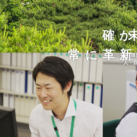
確か
常に革新
住
自
人・