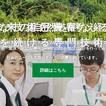
な技術と豊富な
未来の自然を考え
採用情報
を続ける専門技
民や将来の子供たちのために、限られた資源を有効に活用し
分の好きな事にとことん打ち込める人をチームに求めていま
自然・環境・街との調和と未来の自然を考えて設計を行ってい
ご応募をお待ちしております。
社会のニーズを先取りすべく、研鑽を続けています。
詳細はこちら
詳細はこちら