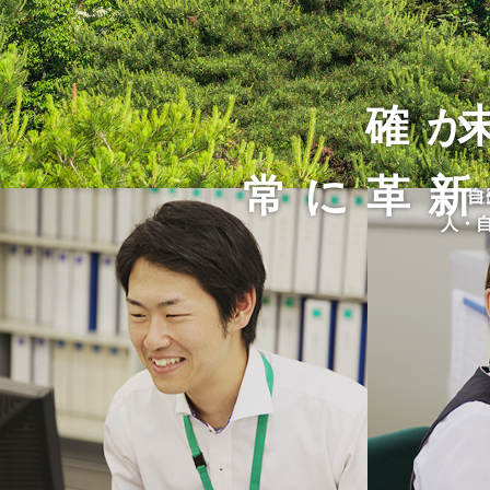
確か
常に革新
住
自
人・