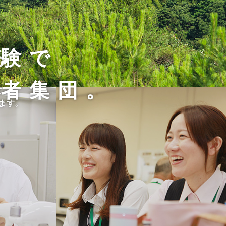
経験で
る
術者集団。
て、
す。
ます。