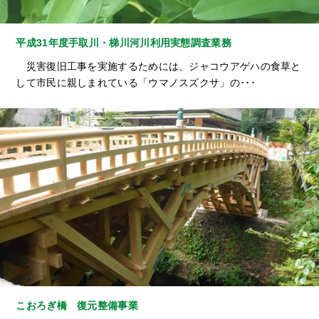
平成31年度手取川・梯川河川利用実態調査業務
災害復旧工事を実施するためには、ジャコウアゲハの食草と
して市民に親しまれている「ウマノスズクサ」の･･･
こおろぎ橋 復元整備事業