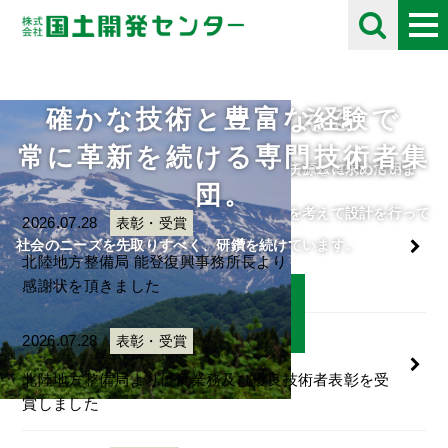
確かな技術と豊富な経験で
未来の自然を考える
採用情報
お知らせ
Information
常に革新を続ける専門技術者集
住民や将来の子供たちのために、限られた資源を有効に活用し
自分の好きな事にとことん打ち込める人をチームに求めていま
団。
て、
す。
人・自然・環境・街との調和と未来の自然を考えて設計を行って
ご応募をお待ちしております。
2026.07.28
表彰・受賞
います。
社会のニーズを先取りすべく、研鑽を続けています。
北陸地方整備局 能登復興事務所長より
感謝状を頂きました
詳細はこちら
詳細はこちら
2026.07.28
表彰・受賞
北陸地方整備局より優良業務及び優良技術者表彰を受
賞しました