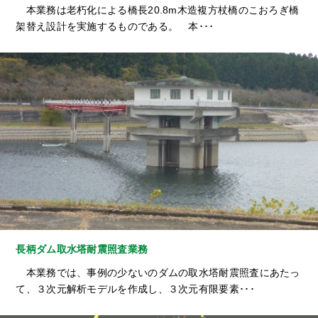
本業務は老朽化による橋長20.8m木造複方杖橋のこおろぎ橋
架替え設計を実施するものである。 本･･･
長柄ダム取水塔耐震照査業務
本業務では、事例の少ないのダムの取水塔耐震照査にあたっ
て、３次元解析モデルを作成し、３次元有限要素･･･