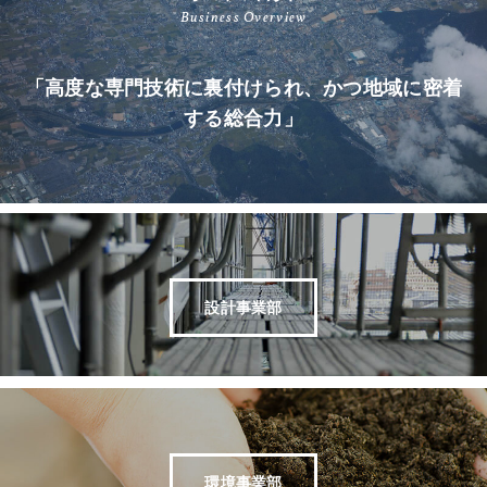
Business Overview
「高度な専門技術に裏付けられ、かつ地域に密着
する総合力」
設計事業部
環境事業部