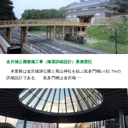
金沢城公園整備工事（橋梁詳細設計）業務委託
本業務は金沢城跡公園と尾山神社を結ぶ鼠多門橋L=32.7mの
詳細設計である。 鼠多門橋は金沢城･･･