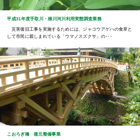
平成31年度手取川・梯川河川利用実態調査業務
災害復旧工事を実施するためには、ジャコウアゲハの食草と
して市民に親しまれている「ウマノスズクサ」の･･･
こおろぎ橋 復元整備事業