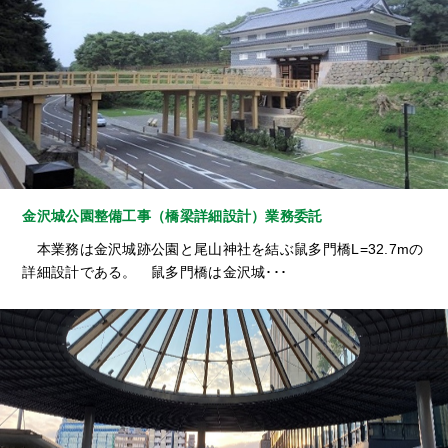
金沢城公園整備工事（橋梁詳細設計）業務委託
本業務は金沢城跡公園と尾山神社を結ぶ鼠多門橋L=32.7mの
詳細設計である。 鼠多門橋は金沢城･･･