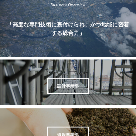
Business Overview
「高度な専門技術に裏付けられ、かつ地域に密着
する総合力」
設計事業部
環境事業部