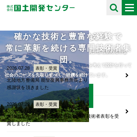
確かな技術と豊富な経験で
未来の自然を考える
採用情報
お知らせ
Information
常に革新を続ける専門技術者集
住民や将来の子供たちのために、限られた資源を有効に活用し
自分の好きな事にとことん打ち込める人をチームに求めていま
団。
て、
す。
人・自然・環境・街との調和と未来の自然を考えて設計を行って
ご応募をお待ちしております。
2026.07.28
表彰・受賞
います。
社会のニーズを先取りすべく、研鑽を続けています。
北陸地方整備局 能登復興事務所長より
感謝状を頂きました
詳細はこちら
詳細はこちら
2026.07.28
表彰・受賞
北陸地方整備局より優良業務及び優良技術者表彰を受
賞しました