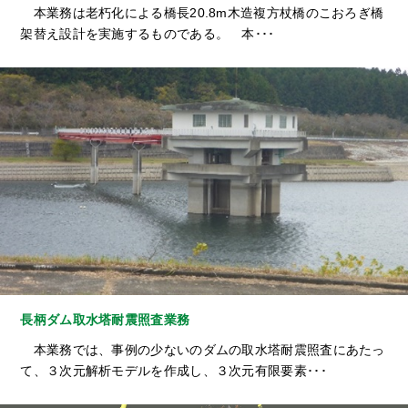
本業務は老朽化による橋長20.8m木造複方杖橋のこおろぎ橋
架替え設計を実施するものである。 本･･･
長柄ダム取水塔耐震照査業務
本業務では、事例の少ないのダムの取水塔耐震照査にあたっ
て、３次元解析モデルを作成し、３次元有限要素･･･