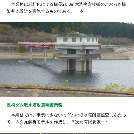
本業務は老朽化による橋長20.8m木造複方杖橋のこおろぎ橋
架替え設計を実施するものである。 本･･･
長柄ダム取水塔耐震照査業務
本業務では、事例の少ないのダムの取水塔耐震照査にあたっ
て、３次元解析モデルを作成し、３次元有限要素･･･