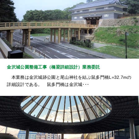
金沢城公園整備工事（橋梁詳細設計）業務委託
本業務は金沢城跡公園と尾山神社を結ぶ鼠多門橋L=32.7mの
詳細設計である。 鼠多門橋は金沢城･･･