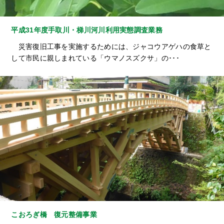
平成31年度手取川・梯川河川利用実態調査業務
災害復旧工事を実施するためには、ジャコウアゲハの食草と
して市民に親しまれている「ウマノスズクサ」の･･･
こおろぎ橋 復元整備事業