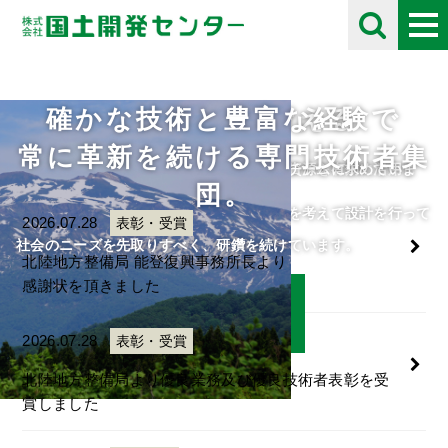
確かな技術と豊富な経験で
未来の自然を考える
採用情報
お知らせ
Information
常に革新を続ける専門技術者集
住民や将来の子供たちのために、限られた資源を有効に活用し
自分の好きな事にとことん打ち込める人をチームに求めていま
団。
て、
す。
人・自然・環境・街との調和と未来の自然を考えて設計を行って
ご応募をお待ちしております。
2026.07.28
表彰・受賞
います。
社会のニーズを先取りすべく、研鑽を続けています。
北陸地方整備局 能登復興事務所長より
感謝状を頂きました
詳細はこちら
詳細はこちら
2026.07.28
表彰・受賞
北陸地方整備局より優良業務及び優良技術者表彰を受
賞しました