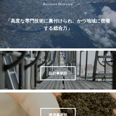
Business Overview
「高度な専門技術に裏付けられ、かつ地域に密着
する総合力」
設計事業部
環境事業部