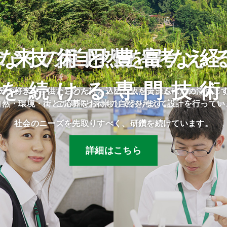
な技術と豊富な
未来の自然を考え
採用情報
を続ける専門技
民や将来の子供たちのために、限られた資源を有効に活用し
分の好きな事にとことん打ち込める人をチームに求めていま
自然・環境・街との調和と未来の自然を考えて設計を行ってい
ご応募をお待ちしております。
社会のニーズを先取りすべく、研鑽を続けています。
詳細はこちら
詳細はこちら