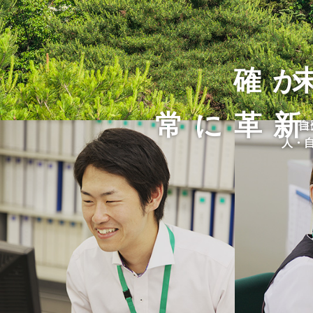
確か
常に革新
住
自
人・