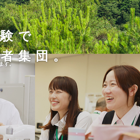
経験で
る
術者集団。
て、
す。
ます。