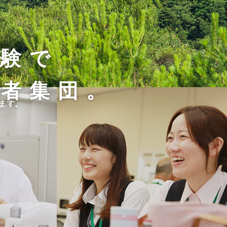
経験で
る
術者集団。
て、
す。
ます。