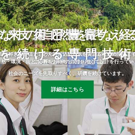
な技術と豊富な
未来の自然を考え
採用情報
を続ける専門技
民や将来の子供たちのために、限られた資源を有効に活用し
分の好きな事にとことん打ち込める人をチームに求めていま
自然・環境・街との調和と未来の自然を考えて設計を行ってい
ご応募をお待ちしております。
社会のニーズを先取りすべく、研鑽を続けています。
詳細はこちら
詳細はこちら