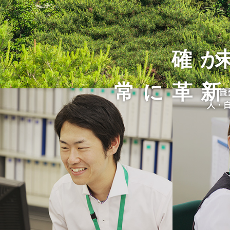
確か
常に革新
住
自
人・