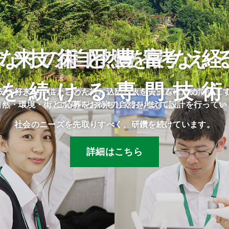
な技術と豊富な
未来の自然を考え
採用情報
を続ける専門技
民や将来の子供たちのために、限られた資源を有効に活用し
分の好きな事にとことん打ち込める人をチームに求めていま
自然・環境・街との調和と未来の自然を考えて設計を行ってい
ご応募をお待ちしております。
社会のニーズを先取りすべく、研鑽を続けています。
詳細はこちら
詳細はこちら