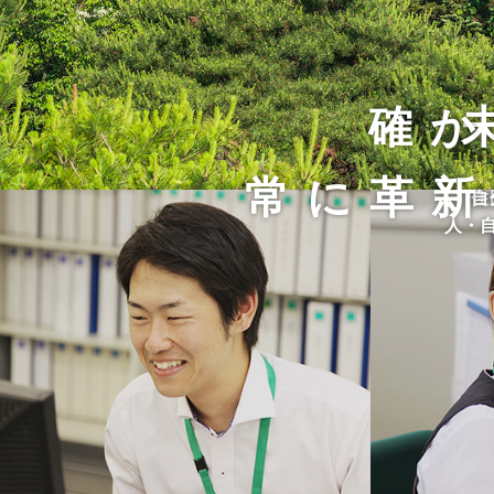
確か
常に革新
住
自
人・