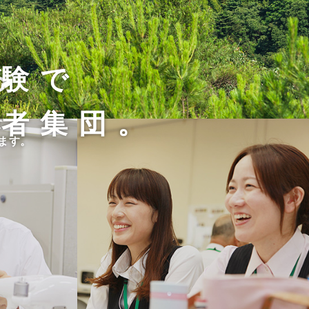
経験で
る
術者集団。
て、
す。
ます。