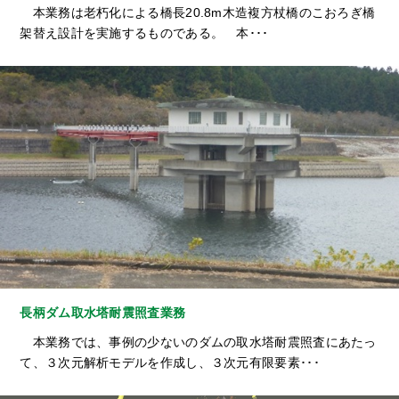
本業務は老朽化による橋長20.8m木造複方杖橋のこおろぎ橋
架替え設計を実施するものである。 本･･･
長柄ダム取水塔耐震照査業務
本業務では、事例の少ないのダムの取水塔耐震照査にあたっ
て、３次元解析モデルを作成し、３次元有限要素･･･