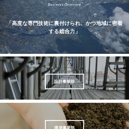
Business Overview
「高度な専門技術に裏付けられ、かつ地域に密着
する総合力」
設計事業部
環境事業部