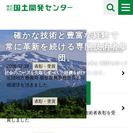
確かな技術と豊富な経験で
未来の自然を考える
採用情報
お知らせ
Information
常に革新を続ける専門技術者集
住民や将来の子供たちのために、限られた資源を有効に活用し
自分の好きな事にとことん打ち込める人をチームに求めていま
団。
て、
す。
人・自然・環境・街との調和と未来の自然を考えて設計を行って
ご応募をお待ちしております。
2026.07.28
表彰・受賞
います。
社会のニーズを先取りすべく、研鑽を続けています。
北陸地方整備局 能登復興事務所長より
感謝状を頂きました
詳細はこちら
詳細はこちら
2026.07.28
表彰・受賞
北陸地方整備局より優良業務及び優良技術者表彰を受
賞しました