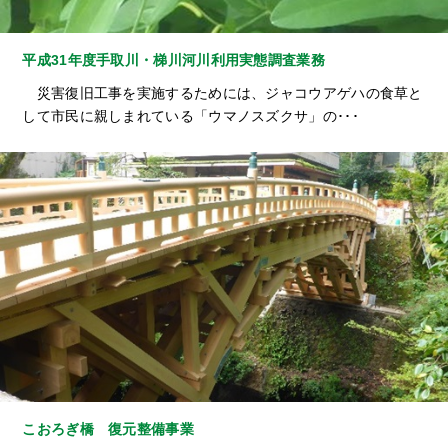
平成31年度手取川・梯川河川利用実態調査業務
災害復旧工事を実施するためには、ジャコウアゲハの食草と
して市民に親しまれている「ウマノスズクサ」の･･･
こおろぎ橋 復元整備事業