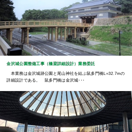
金沢城公園整備工事（橋梁詳細設計）業務委託
本業務は金沢城跡公園と尾山神社を結ぶ鼠多門橋L=32.7mの
詳細設計である。 鼠多門橋は金沢城･･･