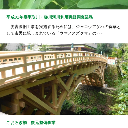
平成31年度手取川・梯川河川利用実態調査業務
災害復旧工事を実施するためには、ジャコウアゲハの食草と
して市民に親しまれている「ウマノスズクサ」の･･･
こおろぎ橋 復元整備事業