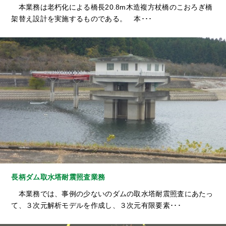
本業務は老朽化による橋長20.8m木造複方杖橋のこおろぎ橋
架替え設計を実施するものである。 本･･･
長柄ダム取水塔耐震照査業務
本業務では、事例の少ないのダムの取水塔耐震照査にあたっ
て、３次元解析モデルを作成し、３次元有限要素･･･