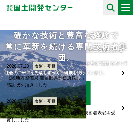
確かな技術と豊富な経験で
未来の自然を考える
採用情報
お知らせ
Information
常に革新を続ける専門技術者集
住民や将来の子供たちのために、限られた資源を有効に活用し
自分の好きな事にとことん打ち込める人をチームに求めていま
団。
て、
す。
人・自然・環境・街との調和と未来の自然を考えて設計を行って
ご応募をお待ちしております。
2026.07.28
表彰・受賞
います。
社会のニーズを先取りすべく、研鑽を続けています。
北陸地方整備局 能登復興事務所長より
感謝状を頂きました
詳細はこちら
詳細はこちら
2026.07.28
表彰・受賞
北陸地方整備局より優良業務及び優良技術者表彰を受
賞しました