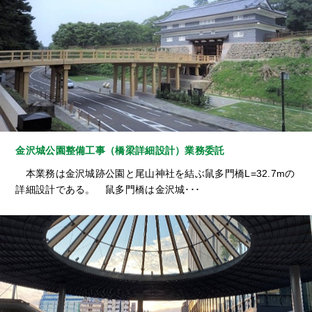
金沢城公園整備工事（橋梁詳細設計）業務委託
本業務は金沢城跡公園と尾山神社を結ぶ鼠多門橋L=32.7mの
詳細設計である。 鼠多門橋は金沢城･･･