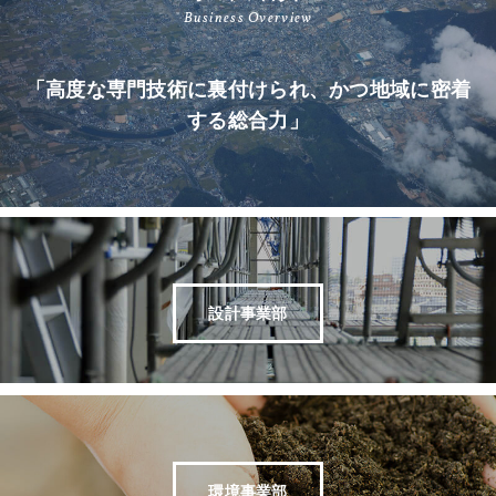
Business Overview
「高度な専門技術に裏付けられ、かつ地域に密着
する総合力」
設計事業部
環境事業部