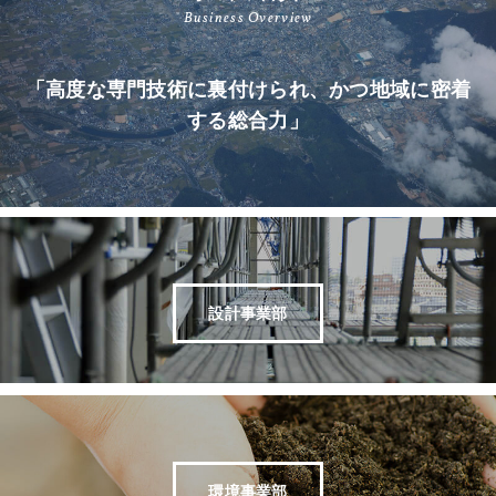
Business Overview
「高度な専門技術に裏付けられ、かつ地域に密着
する総合力」
設計事業部
環境事業部