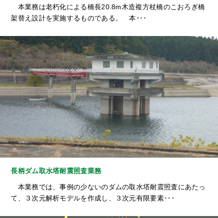
本業務は老朽化による橋長20.8m木造複方杖橋のこおろぎ橋
架替え設計を実施するものである。 本･･･
長柄ダム取水塔耐震照査業務
本業務では、事例の少ないのダムの取水塔耐震照査にあたっ
て、３次元解析モデルを作成し、３次元有限要素･･･