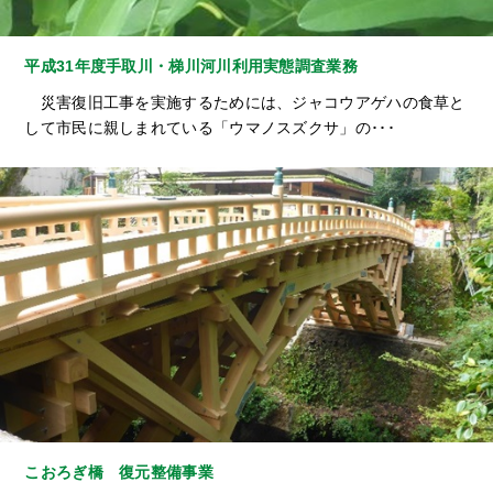
平成31年度手取川・梯川河川利用実態調査業務
災害復旧工事を実施するためには、ジャコウアゲハの食草と
して市民に親しまれている「ウマノスズクサ」の･･･
こおろぎ橋 復元整備事業