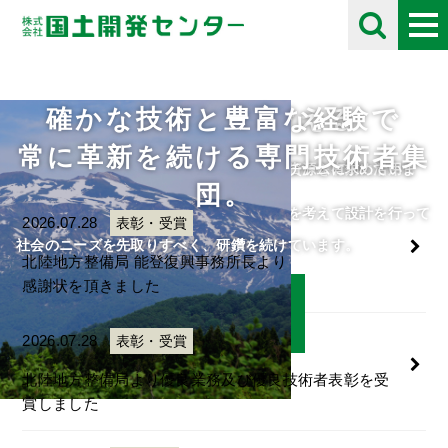
確かな技術と豊富な経験で
未来の自然を考える
採用情報
お知らせ
Information
常に革新を続ける専門技術者集
住民や将来の子供たちのために、限られた資源を有効に活用し
自分の好きな事にとことん打ち込める人をチームに求めていま
団。
て、
す。
人・自然・環境・街との調和と未来の自然を考えて設計を行って
ご応募をお待ちしております。
2026.07.28
表彰・受賞
います。
社会のニーズを先取りすべく、研鑽を続けています。
北陸地方整備局 能登復興事務所長より
感謝状を頂きました
詳細はこちら
詳細はこちら
2026.07.28
表彰・受賞
北陸地方整備局より優良業務及び優良技術者表彰を受
賞しました