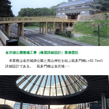
金沢城公園整備工事（橋梁詳細設計）業務委託
本業務は金沢城跡公園と尾山神社を結ぶ鼠多門橋L=32.7mの
詳細設計である。 鼠多門橋は金沢城･･･