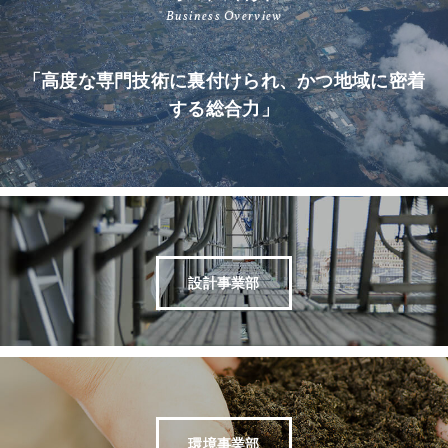
Business Overview
「高度な専門技術に裏付けられ、かつ地域に密着
する総合力」
設計事業部
環境事業部