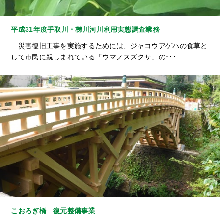
平成31年度手取川・梯川河川利用実態調査業務
災害復旧工事を実施するためには、ジャコウアゲハの食草と
して市民に親しまれている「ウマノスズクサ」の･･･
こおろぎ橋 復元整備事業