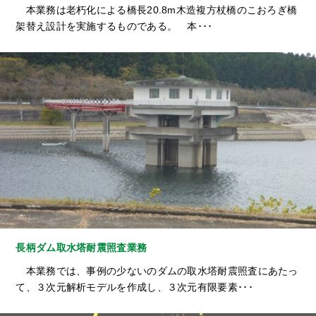
本業務は老朽化による橋長20.8m木造複方杖橋のこおろぎ橋
架替え設計を実施するものである。 本･･･
長柄ダム取水塔耐震照査業務
本業務では、事例の少ないのダムの取水塔耐震照査にあたっ
て、３次元解析モデルを作成し、３次元有限要素･･･