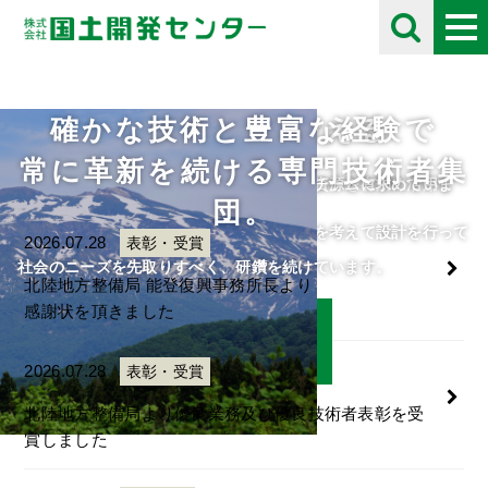
確かな技術と豊富な経験で
未来の自然を考える
採用情報
お知らせ
Information
常に革新を続ける専門技術者集
住民や将来の子供たちのために、限られた資源を有効に活用し
自分の好きな事にとことん打ち込める人をチームに求めていま
団。
て、
す。
人・自然・環境・街との調和と未来の自然を考えて設計を行って
ご応募をお待ちしております。
2026.07.28
表彰・受賞
います。
社会のニーズを先取りすべく、研鑽を続けています。
北陸地方整備局 能登復興事務所長より
感謝状を頂きました
詳細はこちら
詳細はこちら
2026.07.28
表彰・受賞
北陸地方整備局より優良業務及び優良技術者表彰を受
賞しました