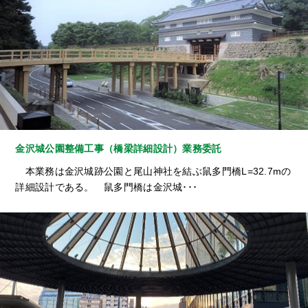
金沢城公園整備工事（橋梁詳細設計）業務委託
本業務は金沢城跡公園と尾山神社を結ぶ鼠多門橋L=32.7mの
詳細設計である。 鼠多門橋は金沢城･･･