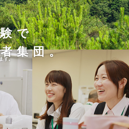
経験で
る
術者集団。
て、
す。
ます。