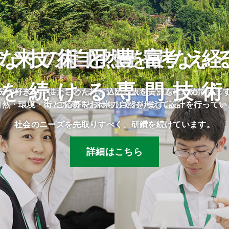
な技術と豊富な
未来の自然を考え
採用情報
を続ける専門技
民や将来の子供たちのために、限られた資源を有効に活用し
分の好きな事にとことん打ち込める人をチームに求めていま
自然・環境・街との調和と未来の自然を考えて設計を行ってい
ご応募をお待ちしております。
社会のニーズを先取りすべく、研鑽を続けています。
詳細はこちら
詳細はこちら