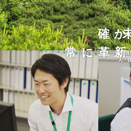
確か
常に革新
住
自
人・