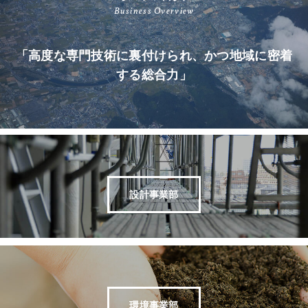
Business Overview
「高度な専門技術に裏付けられ、かつ地域に密着
する総合力」
設計事業部
環境事業部