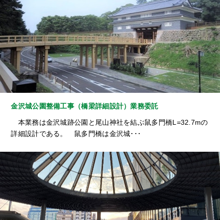
金沢城公園整備工事（橋梁詳細設計）業務委託
本業務は金沢城跡公園と尾山神社を結ぶ鼠多門橋L=32.7mの
詳細設計である。 鼠多門橋は金沢城･･･