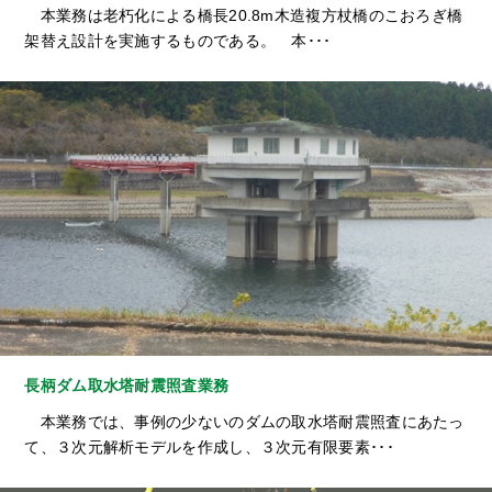
本業務は老朽化による橋長20.8m木造複方杖橋のこおろぎ橋
架替え設計を実施するものである。 本･･･
長柄ダム取水塔耐震照査業務
本業務では、事例の少ないのダムの取水塔耐震照査にあたっ
て、３次元解析モデルを作成し、３次元有限要素･･･