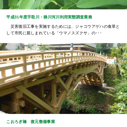
平成31年度手取川・梯川河川利用実態調査業務
災害復旧工事を実施するためには、ジャコウアゲハの食草と
して市民に親しまれている「ウマノスズクサ」の･･･
こおろぎ橋 復元整備事業