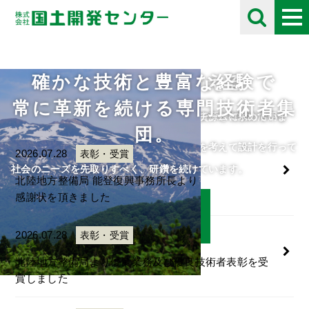
確かな技術と豊富な経験で
未来の自然を考える
採用情報
お知らせ
Information
常に革新を続ける専門技術者集
住民や将来の子供たちのために、限られた資源を有効に活用し
自分の好きな事にとことん打ち込める人をチームに求めていま
団。
て、
す。
人・自然・環境・街との調和と未来の自然を考えて設計を行って
ご応募をお待ちしております。
2026.07.28
表彰・受賞
います。
社会のニーズを先取りすべく、研鑽を続けています。
北陸地方整備局 能登復興事務所長より
感謝状を頂きました
詳細はこちら
詳細はこちら
2026.07.28
表彰・受賞
北陸地方整備局より優良業務及び優良技術者表彰を受
賞しました