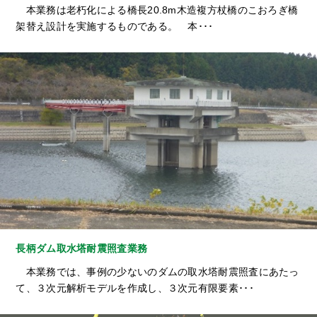
本業務は老朽化による橋長20.8m木造複方杖橋のこおろぎ橋
架替え設計を実施するものである。 本･･･
長柄ダム取水塔耐震照査業務
本業務では、事例の少ないのダムの取水塔耐震照査にあたっ
て、３次元解析モデルを作成し、３次元有限要素･･･