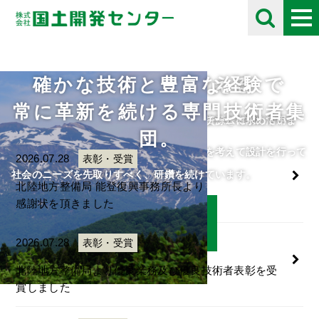
確かな技術と豊富な経験で
未来の自然を考える
採用情報
お知らせ
Information
常に革新を続ける専門技術者集
住民や将来の子供たちのために、限られた資源を有効に活用し
自分の好きな事にとことん打ち込める人をチームに求めていま
団。
て、
す。
人・自然・環境・街との調和と未来の自然を考えて設計を行って
ご応募をお待ちしております。
2026.07.28
表彰・受賞
います。
社会のニーズを先取りすべく、研鑽を続けています。
北陸地方整備局 能登復興事務所長より
感謝状を頂きました
詳細はこちら
詳細はこちら
2026.07.28
表彰・受賞
北陸地方整備局より優良業務及び優良技術者表彰を受
賞しました