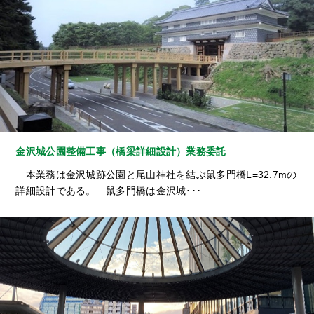
金沢城公園整備工事（橋梁詳細設計）業務委託
本業務は金沢城跡公園と尾山神社を結ぶ鼠多門橋L=32.7mの
詳細設計である。 鼠多門橋は金沢城･･･